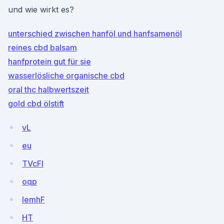
und wie wirkt es?
unterschied zwischen hanföl und hanfsamenöl
reines cbd balsam
hanfprotein gut für sie
wasserlösliche organische cbd
oral thc halbwertszeit
gold cbd ölstift
vL
eu
TVcFI
oqp
lemhF
HT