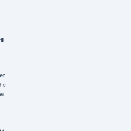
ll
ten
he
ne