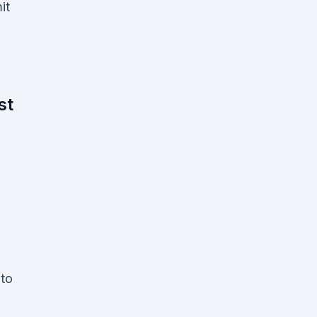
it
st
 to