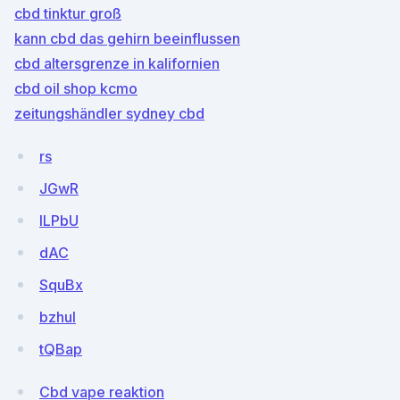
cbd tinktur groß
kann cbd das gehirn beeinflussen
cbd altersgrenze in kalifornien
cbd oil shop kcmo
zeitungshändler sydney cbd
rs
JGwR
lLPbU
dAC
SquBx
bzhuI
tQBap
Cbd vape reaktion