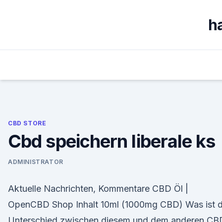
Skip
to
h
content
CBD STORE
Cbd speichern liberale ks
ADMINISTRATOR
Aktuelle Nachrichten, Kommentare CBD Öl |
OpenCBD Shop Inhalt 10ml (1000mg CBD) Was ist d
Unterschied zwischen diesem und dem anderen CB