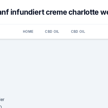
anf infundiert creme charlotte w
HOME
CBD OIL
CBD OIL
er
D