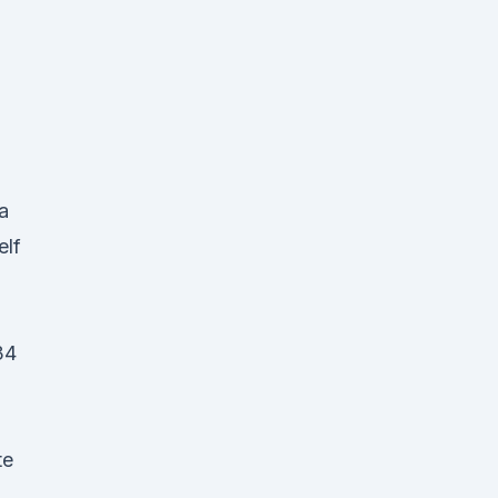
a
elf
34
te