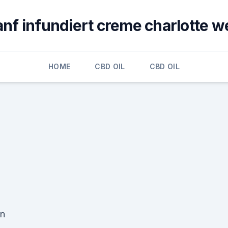
anf infundiert creme charlotte w
HOME
CBD OIL
CBD OIL
en