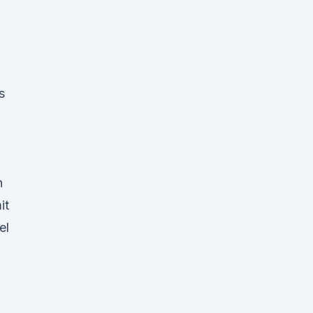
s
n
it
el