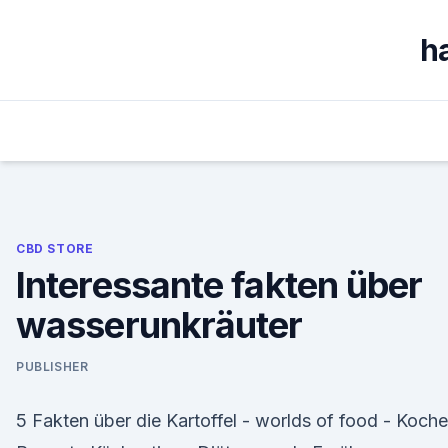
Skip
to
h
content
CBD STORE
Interessante fakten über
wasserunkräuter
PUBLISHER
5 Fakten über die Kartoffel - worlds of food - Koch