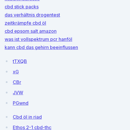
cbd stick packs
das verhältnis drogentest
zeitkrämpfe cbd öl
cbd epsom salt amazon
was ist vollspektrum pcr hanföl
kann cbd das gehirn beeinflussen
tTXQB
xG
CBr
JVW
PGwnd
Cbd öl in riad
Ethos 2-1 cbd-thc