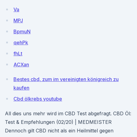
Va
MPJ
BpmuN
qehPk
fhLt
ACXan
Bestes cbd, zum im vereinigten königreich zu
kaufen
Cbd ölkrebs youtube
All dies uns mehr wird im CBD Test abgefragt. CBD Öl:
Test & Empfehlungen (02/20) | MEDMEISTER
Dennoch gilt CBD nicht als ein Heilmittel gegen