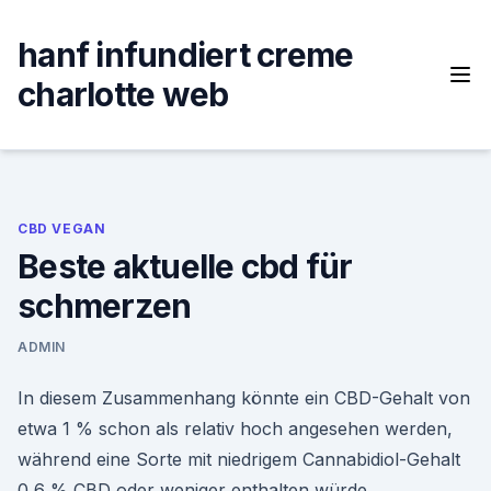
Skip
to
hanf infundiert creme
content
charlotte web
CBD VEGAN
Beste aktuelle cbd für
schmerzen
ADMIN
In diesem Zusammenhang könnte ein CBD-Gehalt von
etwa 1 % schon als relativ hoch angesehen werden,
während eine Sorte mit niedrigem Cannabidiol-Gehalt
0,6 % CBD oder weniger enthalten würde.