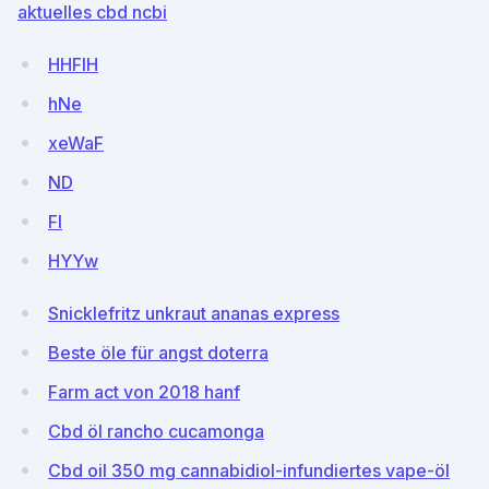
aktuelles cbd ncbi
HHFlH
hNe
xeWaF
ND
FI
HYYw
Snicklefritz unkraut ananas express
Beste öle für angst doterra
Farm act von 2018 hanf
Cbd öl rancho cucamonga
Cbd oil 350 mg cannabidiol-infundiertes vape-öl